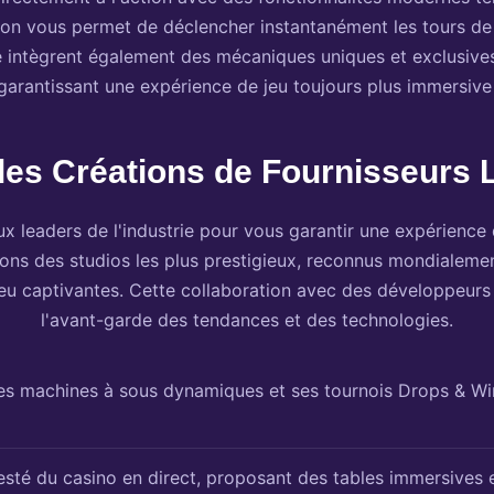
on vous permet de déclencher instantanément les tours de
me intègrent également des mécaniques uniques et exclusiv
rantissant une expérience de jeu toujours plus immersive
les Créations de Fournisseurs 
x leaders de l'industrie pour vous garantir une expérience d
ions des studios les plus prestigieux, reconnus mondialeme
eu captivantes. Cette collaboration avec des développeu
l'avant-garde des tendances et des technologies.
es machines à sous dynamiques et ses tournois Drops & Wins
testé du casino en direct, proposant des tables immersives e