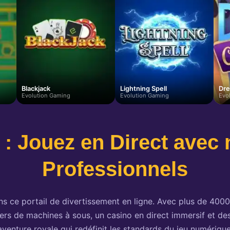
Blackjack
Lightning Spell
Dre
Evolution Gaming
Evolution Gaming
Evo
 : Jouez en Direct avec
Professionnels
ans ce portail de divertissement en ligne. Avec plus de 400
lliers de machines à sous, un casino en direct immersif et 
aventure royale qui redéfinit les standards du jeu numérique